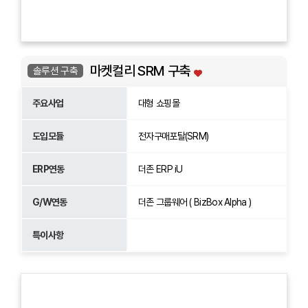
마켓컬리 SRM 구축
솔루션 구축
주요사업
대형 쇼핑몰
도입모듈
전자구매포탈(SRM)
ERP연동
더존 ERP iU
G/W연동
더존 그룹웨어 ( BizBox Alpha )
특이사항