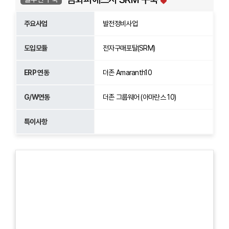
주요사업
발전정비사업
도입모듈
전자구매포탈(SRM)
ERP 연동
더존 Amaranth10
G/W연동
더존 그룹웨어 (아마란스 10)
특이사항