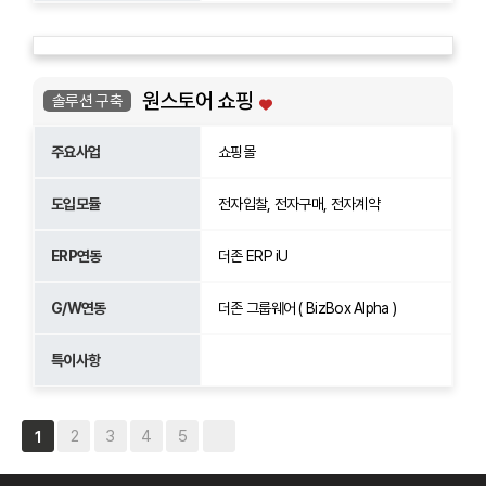
원스토어 쇼핑
솔루션 구축
주요사업
쇼핑몰
도입모듈
전자입찰, 전자구매, 전자계약
ERP연동
더존 ERP iU
G/W연동
더존 그룹웨어 ( BizBox Alpha )
특이사항
2
3
4
5
1
사이트 정보