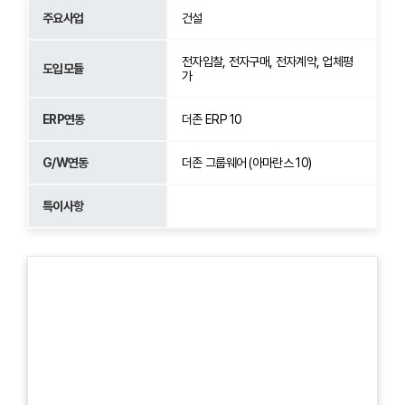
주요사업
건설
전자입찰, 전자구매, 전자계약, 업체평
도입모듈
가
ERP연동
더존 ERP 10
G/W연동
더존 그룹웨어 (아마란스 10)
특이사항