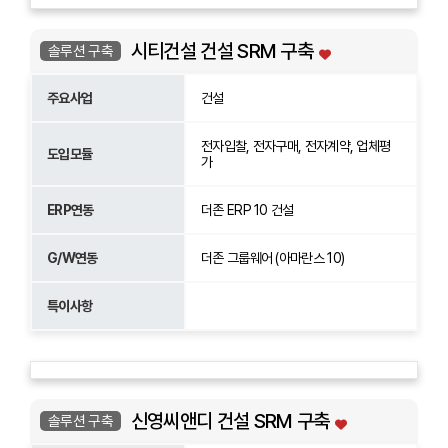
시티건설 건설 SRM 구축
솔루션 구축
주요사업
건설
전자입찰, 전자구매, 전자계약, 업체평
도입모듈
가
ERP연동
더존 ERP 10 건설
G/W연동
더존 그룹웨어 (아마란스 10)
특이사항
신영씨앤디 건설 SRM 구축
솔루션 구축