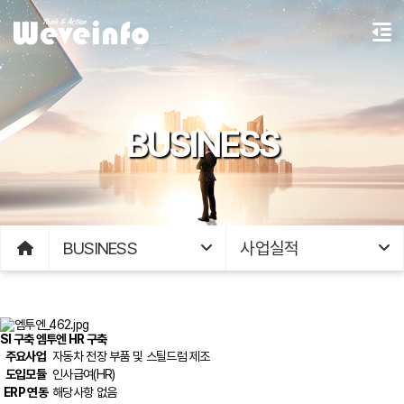
BUSINESS
BUSINESS
사업실적
SI 구축
엠투엔 HR 구축
주요사업
자동차 전장 부품 및 스틸드럼 제조
도입모듈
인사급여(HR)
ERP 연동
해당사항 없음