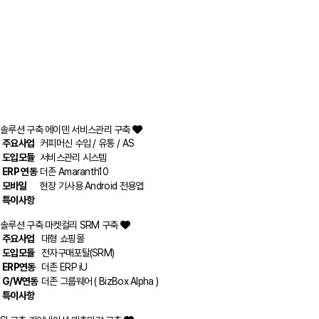
솔루션 구축
에이덴 서비스관리 구축
주요사업
커피머신 수입 / 유통 / AS
도입모듈
서비스관리 시스템
ERP 연동
더존 Amaranth10
모바일
현장 기사용 Android 전용앱
특이사항
솔루션 구축
마켓컬리 SRM 구축
주요사업
대형 쇼핑몰
도입모듈
전자구매포탈(SRM)
ERP연동
더존 ERP iU
G/W연동
더존 그룹웨어 ( BizBox Alpha )
특이사항