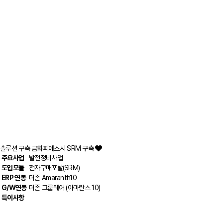
솔루션 구축
금화피에스시 SRM 구축
주요사업
발전정비사업
도입모듈
전자구매포탈(SRM)
ERP 연동
더존 Amaranth10
G/W연동
더존 그룹웨어 (아마란스 10)
특이사항