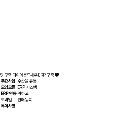
SI 구축
다이아몬드새우 ERP 구축
주요사업
수산물 유통
도입모듈
ERP 시스템
ERP 연동
위하고
모바일
판매등록
특이사항