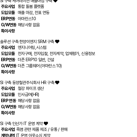
SI 구축
케어네이션 매출마감 구축
주요사업
통합 돌봄 플랫폼
도입모듈
매출 마감, 전표 연동
ERP연동
아마란스10
G/W연동
해당사항 없음
특이사항
솔루션 구축
한양이엔지 SRM 구축
주요사업
엔지니어링,시스템
도입모듈
전자구매, 전자입찰, 전자계약, 업체평가, 신용정보
ERP연동
더존 ERP10 일반, 건설
G/W연동
더존 그룹웨어 (아마란스 10)
특이사항
SI 구축
동양철관주식회사 HR 구축
주요사업
철강 파이프 생산
도입모듈
인사급여(HR)
ERP 연동
해당사항 없음
G/W연동
해당사항 없음
특이사항
SI 구축
인산가 IT 운영 계약
주요사업
죽염 관련 제품 제조 / 유통 / 판매
계약내역
IT 운영 아웃소싱 계약