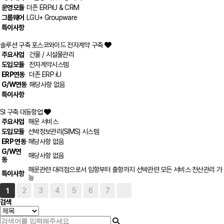
운영모듈
더존 ERPiU & CRM
그룹웨어
LGU+ Groupware
특이사항
솔루션 구축
포스코와이드 전자계약 구축
주요사업
건물 / 시설물관리
도입모듈
전자계약시스템
ERP연동
더존 ERP iU
G/W연동
해당사항 없음
특이사항
SI 구축
대동항업
주요사업
해운 서비스
도입모듈
선박정보관리(SIMS) 시스템
ERP 연동
해당사항 없음
G/W연
해당사항 없음
동
해운관련 대리점으로서 입항부터 출항까지 선박관련 모든 서비스 전산관리 가
특이사항
능
2
3
4
5
6
7
1
검색